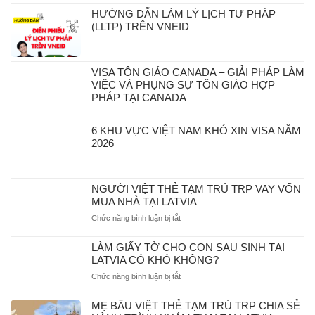
HƯỚNG DẪN LÀM LÝ LỊCH TƯ PHÁP
(LLTP) TRÊN VNEID
VISA TÔN GIÁO CANADA – GIẢI PHÁP LÀM
VIỆC VÀ PHỤNG SỰ TÔN GIÁO HỢP
PHÁP TẠI CANADA
6 KHU VỰC VIỆT NAM KHÓ XIN VISA NĂM
2026
NGƯỜI VIỆT THẺ TẠM TRÚ TRP VAY VỐN
MUA NHÀ TẠI LATVIA
ở
Chức năng bình luận bị tắt
NGƯỜI
VIỆT
LÀM GIẤY TỜ CHO CON SAU SINH TẠI
THẺ
LATVIA CÓ KHÓ KHÔNG?
TẠM
ở
Chức năng bình luận bị tắt
TRÚ
LÀM
TRP
GIẤY
VAY
MẸ BẦU VIỆT THẺ TẠM TRÚ TRP CHIA SẺ
TỜ
VỐN