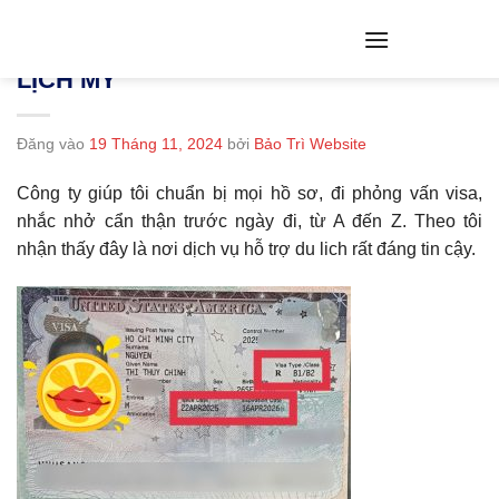
Bỏ
qua
NGUYỄN THỊ THÙY CHINH / VISA DU
nội
LỊCH MỸ
dung
Đăng vào
19 Tháng 11, 2024
bởi
Bảo Trì Website
Công ty giúp tôi chuẩn bị mọi hồ sơ, đi phỏng vấn visa,
nhắc nhở cẩn thận trước ngày đi, từ A đến Z. Theo tôi
nhận thấy đây là nơi dịch vụ hỗ trợ du lich rất đáng tin cậy.