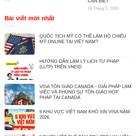
CẦN BIẾT
19 Tháng 5, 2025
Bài viết mới nhất
QUỐC TỊCH MỸ CÓ THỂ LÀM HỘ CHIẾU
MỸ ONLINE TẠI VIỆT NAM?
HƯỚNG DẪN LÀM LÝ LỊCH TƯ PHÁP
(LLTP) TRÊN VNEID
VISA TÔN GIÁO CANADA – GIẢI PHÁP LÀM
VIỆC VÀ PHỤNG SỰ TÔN GIÁO HỢP
PHÁP TẠI CANADA
6 KHU VỰC VIỆT NAM KHÓ XIN VISA NĂM
2026