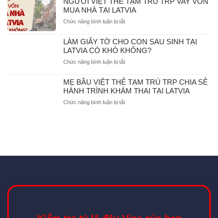
NGƯỜI VIỆT THẺ TẠM TRÚ TRP VAY VỐN
MUA NHÀ TẠI LATVIA
ở
Chức năng bình luận bị tắt
NGƯỜI
VIỆT
LÀM GIẤY TỜ CHO CON SAU SINH TẠI
THẺ
LATVIA CÓ KHÓ KHÔNG?
TẠM
ở
Chức năng bình luận bị tắt
TRÚ
LÀM
TRP
GIẤY
VAY
MẸ BẦU VIỆT THẺ TẠM TRÚ TRP CHIA SẺ
TỜ
VỐN
HÀNH TRÌNH KHÁM THAI TẠI LATVIA
CHO
MUA
ở
Chức năng bình luận bị tắt
CON
NHÀ
MẸ
SAU
TẠI
BẦU
SINH
LATVIA
VIỆT
TẠI
THẺ
LATVIA
TẠM
CÓ
TRÚ
KHÓ
TRP
KHÔNG?
CHIA
SẺ
HÀNH
TRÌNH
KHÁM
THAI
TẠI