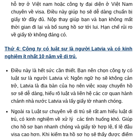
hỗ trợ ở Việt nam hoặc công ty đại diện ở Việt Nam
chuyên về visa. Điều này giúp họ sẽ dễ dàng chuẩn bị
giấy tờ đầy đủ. Nộp thay giúp bạn và bạn không mất
thời gian đi lại và bổ sung hồ sơ tới lui. Hạn chế rủi ro
về giấy tờ không đáng có.
Thứ 4: Công ty có luật sư là người Latvia và có kinh
nghiệm ít nhất 10 năm về di trú.
Điều này là hết sức cần thiết. Bạn nên chọn công ty có
luật sư là người Latvia vì: Ngôn ngữ họ sẽ không cản
trở, Latvia là địa bàn của họ nên việc xoay chuyển hồ
sơ sẽ dễ dàng, hiểu rõ luật và liên hệ các cơ quan hành
chánh nhà nước Latvia và lấy giấy tờ nhanh chóng.
Ngoài ra Luật sư chuyên về di trú sẽ rất am hiểu luật di
trú, có kinh nghiệm về xử lý các tình huống khó. Giúp
cho hồ sơ bạn nhanh chóng và giấy tờ hợp lệ, tỉ lệ đậu
visa cao hơn. Khi kiểm tra hồ sơ họ sẽ thấy được điểm