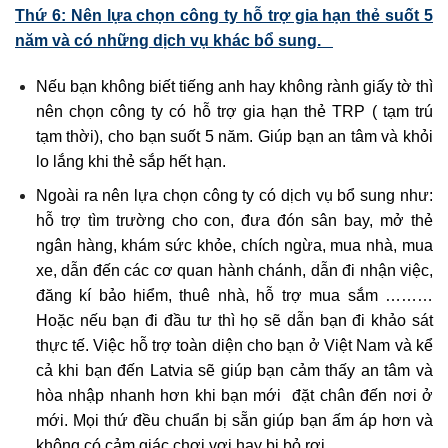
Thứ 6: Nên lựa chọn công ty hỗ trợ gia hạn thẻ suốt 5
năm và có những dịch vụ khác bổ sung.
Nếu bạn không biết tiếng anh hay không rành giấy tờ thì
nên chọn công ty có hỗ trợ gia hạn thẻ TRP ( tạm trú
tạm thời), cho bạn suốt 5 năm. Giúp bạn an tâm và khỏi
lo lắng khi thẻ sắp hết hạn.
Ngoài ra nên lựa chọn công ty có dịch vụ bổ sung như:
hỗ trợ tìm trường cho con, đưa đón sân bay, mở thẻ
ngân hàng, khám sức khỏe, chích ngừa, mua nhà, mua
xe, dẫn đến các cơ quan hành chánh, dẫn đi nhận việc,
đăng kí bảo hiểm, thuê nhà, hỗ trợ mua sắm ………
Hoặc nếu bạn đi đầu tư thì họ sẽ dẫn bạn đi khảo sát
thực tế. Việc hỗ trợ toàn diện cho bạn ở Việt Nam và kể
cả khi bạn đến Latvia sẽ giúp bạn cảm thấy an tâm và
hòa nhập nhanh hơn khi bạn mới đặt chân đến nơi ở
mới. Mọi thứ đều chuẩn bị sẵn giúp bạn ấm áp hơn và
không có cảm giác chơi vơi hay bị bỏ rơi.