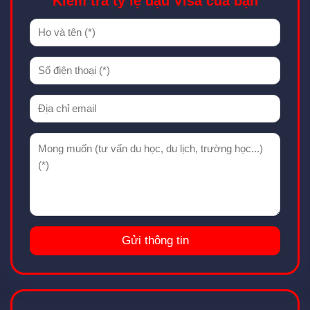
Kiểm tra tỷ lệ đậu Visa của bạn
LATVIA