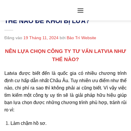
Bỏ
qua
LỰA CHỌN CÔNG TY TƯ VẤN LATVIA
nội
THẾ NÀO ĐỂ KHỎI BỊ LỪA?
dung
Đăng vào
19 Tháng 11, 2024
bởi
Bảo Trì Website
NÊN LỰA CHỌN CÔNG TY TƯ VẤN LATVIA NHƯ
THẾ NÀO?
Latvia được biết đến là quốc gia có nhiều chương trình
định cư hấp dẫn nhất Châu Âu. Tuy nhiên ưu điểm như thế
nào, chi phí ra sao thì không phải ai cũng biết. Vì vậy việc
tìm kiếm một công ty uy tín sẽ là giải pháp hữu hiệu giúp
bạn lựa chọn được những chương trình phù hợp, tránh rủi
ro vì:
Làm chậm hồ sơ.